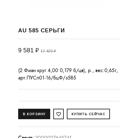
AU 585 СЕРЬГИ
9 581 ₽
17 420 ₽
(2 Фиан круг 4,00 0,179 б/цв), р., вес:0,65г,
арт:ПУСл01-16/бцФ/з585
Серия
:
2000007643741