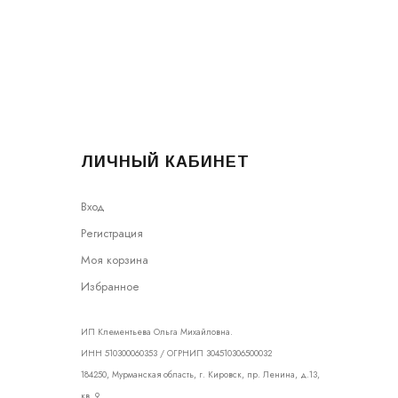
ЛИЧНЫЙ КАБИНЕТ
Вход
Регистрация
Моя корзина
Избранное
ИП Клементьева Ольга Михайловна.
ИНН 510300060353 / ОГРНИП 304510306500032
184250, Мурманская область, г. Кировск, пр. Ленина, д.13,
кв. 9