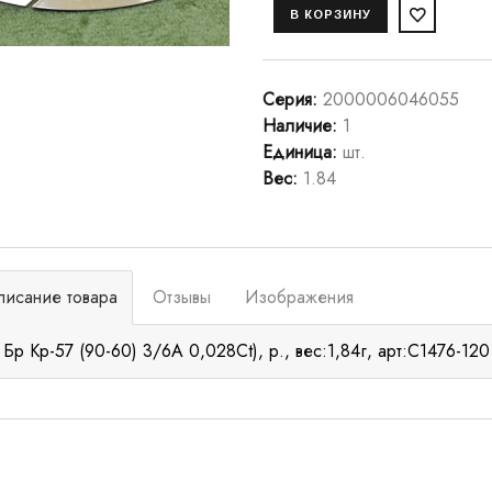
Серия
:
2000006046055
Наличие
:
1
Единица
:
шт.
Вес
:
1.84
писание товара
Отзывы
Изображения
 Бр Кр-57 (90-60) 3/6А 0,028Ct), р., вес:1,84г, арт:С1476-120