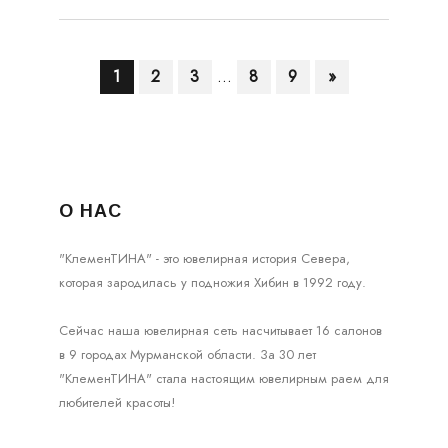
1
2
3
...
8
9
»
О НАС
"КлеменТИНА" - это ювелирная история Севера,
которая зародилась у подножия Хибин в 1992 году.
Сейчас наша ювелирная сеть насчитывает 16 салонов
в 9 городах Мурманской области. За 30 лет
"КлеменТИНА" стала настоящим ювелирным раем для
любителей красоты!