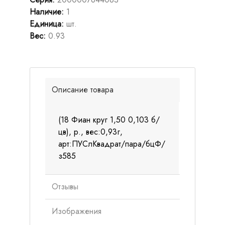
Наличие
:
1
Единица
:
шт.
Вес
:
0.93
Описание товара
(18 Фиан круг 1,50 0,103 б/
цв), р., вес:0,93г,
арт:ПУСлКвадрат/пара/бцФ/
з585
Отзывы
Изображения