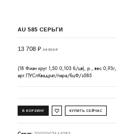
AU 585 СЕРЬГИ
13 708 ₽
24 924 ₽
(18 Фиан круг 1,50 0,103 б/цв), р., вес:0,93г,
арт:ПУСлКвадрат/пара/бцФ/з585
Серия
:
2000007644083