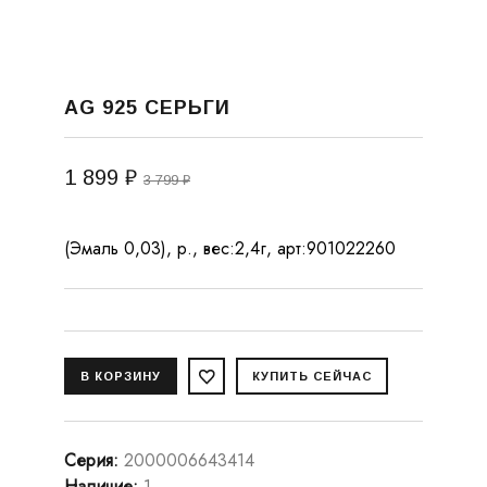
AG 925 СЕРЬГИ
1 899 ₽
3 799 ₽
(Эмаль 0,03), р., вес:2,4г, арт:901022260
Серия
:
2000006643414
Наличие
:
1