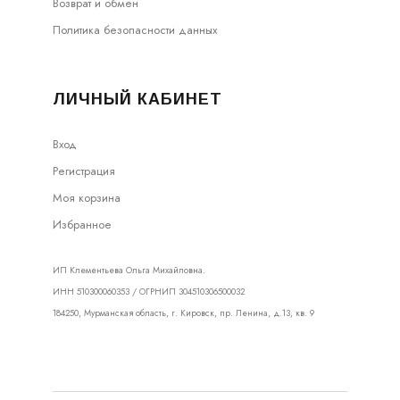
Возврат и обмен
Политика безопасности данных
ЛИЧНЫЙ КАБИНЕТ
Вход
Регистрация
Моя корзина
Избранное
ИП Клементьева Ольга Михайловна.
ИНН 510300060353 / ОГРНИП 304510306500032
184250, Мурманская область, г. Кировск, пр. Ленина, д.13, кв. 9