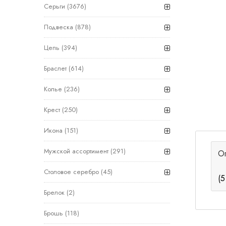
Серьги
(3676)
Подвеска
(878)
Цепь
(394)
Браслет
(614)
Колье
(236)
Крест
(250)
Икона
(151)
Мужской ассортимент
(291)
О
Столовое серебро
(45)
(5
Брелок
(2)
Брошь
(118)