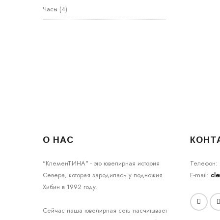
Часы
(4)
О НАС
КОНТ
"КлеменТИНА" - это ювелирная история
Телефон:
Севера, которая зародилась у подножия
E-mail:
cl
Хибин в 1992 году.
Сейчас наша ювелирная сеть насчитывает