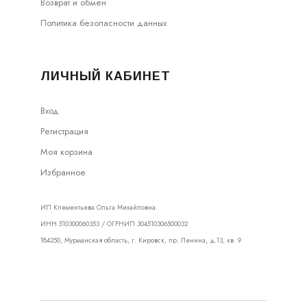
Возврат и обмен
Политика безопасности данных
ЛИЧНЫЙ КАБИНЕТ
Вход
Регистрация
Моя корзина
Избранное
ИП Клементьева Ольга Михайловна.
ИНН 510300060353 / ОГРНИП 304510306500032
184250, Мурманская область, г. Кировск, пр. Ленина, д.13, кв. 9