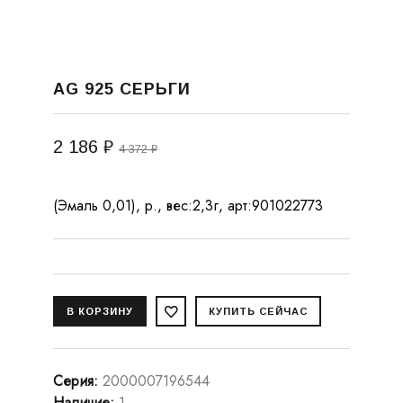
AG 925 СЕРЬГИ
2 186 ₽
4 372 ₽
(Эмаль 0,01), р., вес:2,3г, арт:901022773
Серия
:
2000007196544
Наличие
:
1