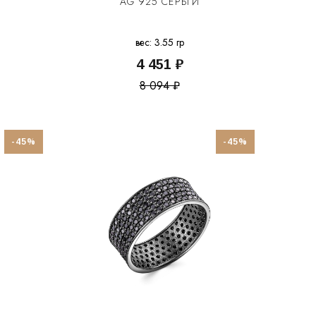
AG 925 СЕРЬГИ
вес: 3.55 гр
4 451 ₽
8 094 ₽
-45%
-45%