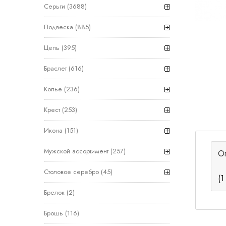
Серьги
(3688)
Подвеска
(885)
Цепь
(395)
Браслет
(616)
Колье
(236)
Крест
(253)
Икона
(151)
Мужской ассортимент
(257)
О
Столовое серебро
(45)
(1
Брелок
(2)
Брошь
(116)