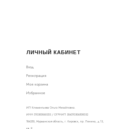
ЛИЧНЫЙ КАБИНЕТ
Вход
Регистрация
Моя корзина
Избранное
ИП Клементьева Ольга Михайловна.
ИНН 510300060353 / ОГРНИП 304510306500032
184250, Мурманская область, г. Кировск, пр. Ленина, д.13,
кв. 9