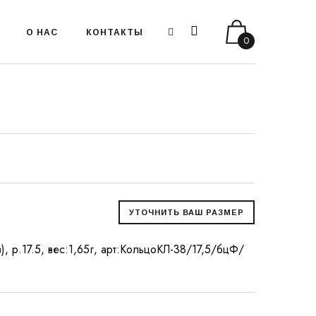
О НАС
КОНТАКТЫ
0
), р.17.5, вес:1,65г, арт:КольцоКЛ-38/17,5/бцФ/