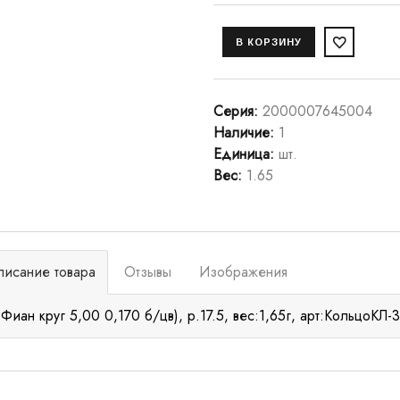
Серия
:
2000007645004
Наличие
:
1
Единица
:
шт.
Вес
:
1.65
писание товара
Отзывы
Изображения
 Фиан круг 5,00 0,170 б/цв), р.17.5, вес:1,65г, арт:КольцоКЛ