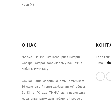
Часы
(4)
О НАС
КОНТ
"КлеменТИНА" - это ювелирная история
Телефон:
Севера, которая зародилась у подножия
E-mail:
cl
Хибин в 1992 году.
Сейчас наша ювелирная сеть насчитывает
16 салонов в 9 городах Мурманской области.
За 30 лет "КлеменТИНА" стала настоящим
ювелирным раем для любителей красоты!