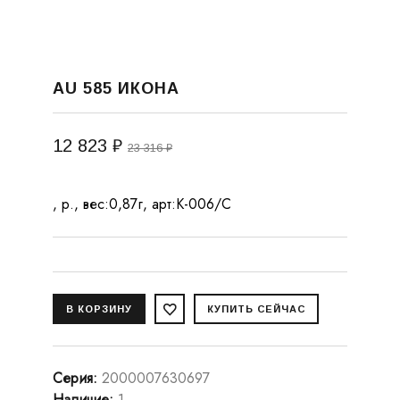
AU 585 ИКОНА
12 823 ₽
23 316 ₽
, р., вес:0,87г, арт:К-006/С
Серия
:
2000007630697
Наличие
:
1