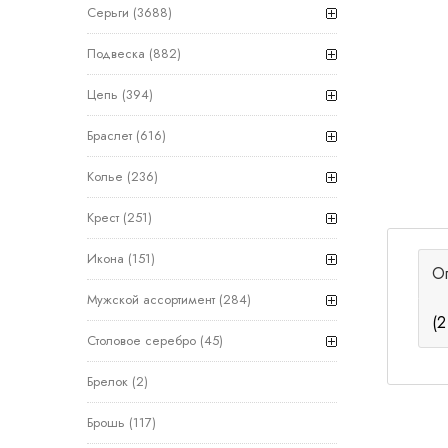
Серьги
(3688)
Подвеска
(882)
Цепь
(394)
Браслет
(616)
Колье
(236)
Крест
(251)
Икона
(151)
О
Мужской ассортимент
(284)
(2
Столовое серебро
(45)
Брелок
(2)
Брошь
(117)