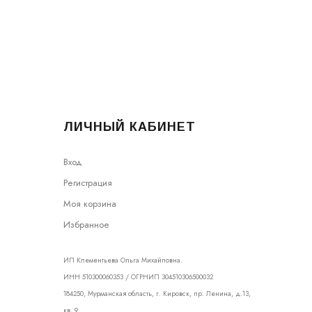
ЛИЧНЫЙ КАБИНЕТ
Вход
Регистрация
Моя корзина
Избранное
ИП Клементьева Ольга Михайловна.
ИНН 510300060353 / ОГРНИП 304510306500032
184250, Мурманская область, г. Кировск, пр. Ленина, д.13,
кв. 9