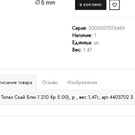
Серия
:
2000007576469
Наличие
:
1
Единица
:
шт.
Вес
:
1.47
писание товара
Отзывы
Изображения
 Топаз Скай Блю-1.210 Кр 5.00), р., вес:1,47г, арт:4403702.5