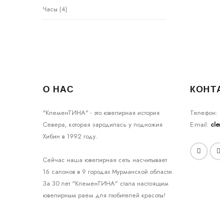
Часы
(4)
О НАС
КОНТ
"КлеменТИНА" - это ювелирная история
Телефон:
Севера, которая зародилась у подножия
E-mail:
cl
Хибин в 1992 году.
Сейчас наша ювелирная сеть насчитывает
16 салонов в 9 городах Мурманской области.
За 30 лет "КлеменТИНА" стала настоящим
ювелирным раем для любителей красоты!