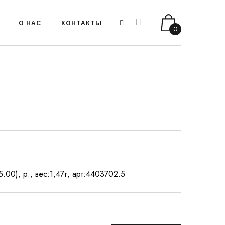
О НАС
КОНТАКТЫ
0
.00), р., вес:1,47г, арт:4403702.5