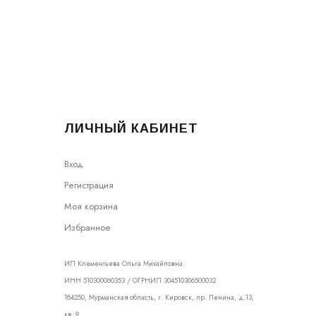
ЛИЧНЫЙ КАБИНЕТ
Вход
Регистрация
Моя корзина
Избранное
ИП Клементьева Ольга Михайловна.
ИНН 510300060353 / ОГРНИП 304510306500032
184250, Мурманская область, г. Кировск, пр. Ленина, д.13,
кв. 9