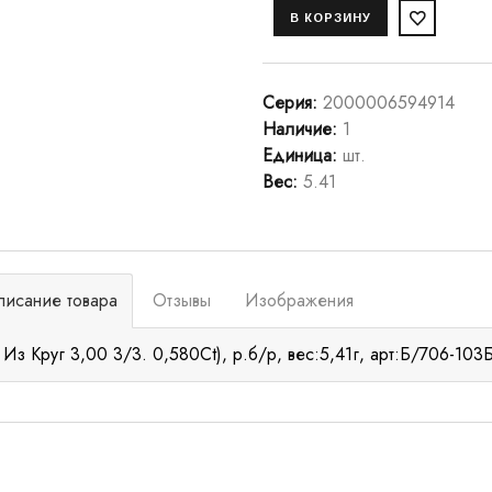
Серия
:
2000006594914
Наличие
:
1
Единица
:
шт.
Вес
:
5.41
писание товара
Отзывы
Изображения
 Из Круг 3,00 3/3. 0,580Ct), р.б/р, вес:5,41г, арт:Б/706-103