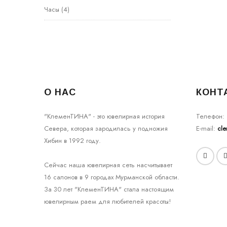
Часы
(4)
О НАС
КОНТ
"КлеменТИНА" - это ювелирная история
Телефон:
Севера, которая зародилась у подножия
E-mail:
cl
Хибин в 1992 году.
Сейчас наша ювелирная сеть насчитывает
16 салонов в 9 городах Мурманской области.
За 30 лет "КлеменТИНА" стала настоящим
ювелирным раем для любителей красоты!