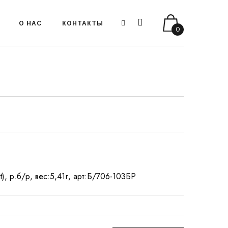
О НАС
КОНТАКТЫ
0
), р.б/р, вес:5,41г, арт:Б/706-103БР