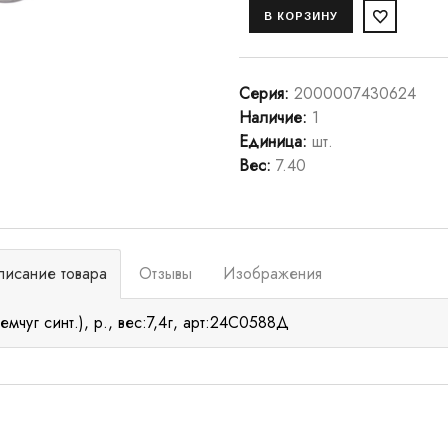
Серия
:
2000007430624
Наличие
:
1
Единица
:
шт.
Вес
:
7.40
писание товара
Отзывы
Изображения
емчуг синт.), р., вес:7,4г, арт:24С0588Д