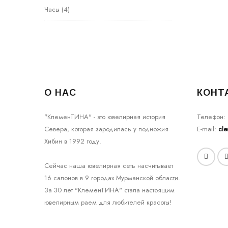
Часы
(4)
О НАС
КОНТ
"КлеменТИНА" - это ювелирная история
Телефон:
Севера, которая зародилась у подножия
E-mail:
cl
Хибин в 1992 году.
Сейчас наша ювелирная сеть насчитывает
16 салонов в 9 городах Мурманской области.
За 30 лет "КлеменТИНА" стала настоящим
ювелирным раем для любителей красоты!