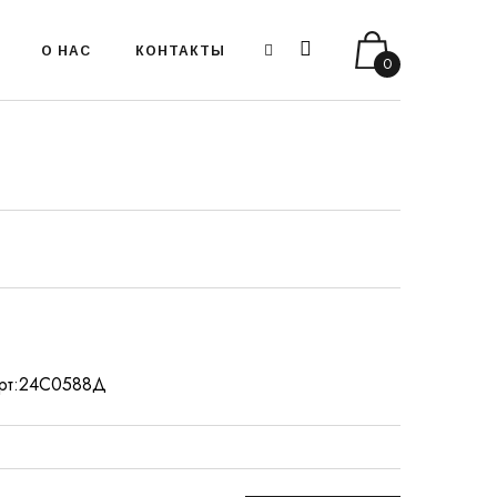
О НАС
КОНТАКТЫ
0
, арт:24С0588Д