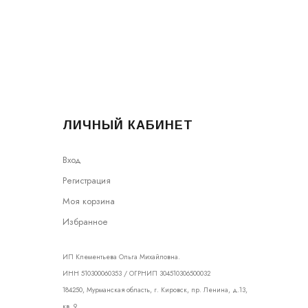
ЛИЧНЫЙ КАБИНЕТ
Вход
Регистрация
Моя корзина
Избранное
ИП Клементьева Ольга Михайловна.
ИНН 510300060353 / ОГРНИП 304510306500032
184250, Мурманская область, г. Кировск, пр. Ленина, д.13,
кв. 9