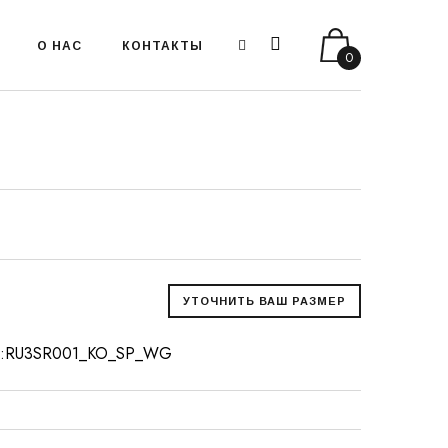
О НАС
КОНТАКТЫ
0
 арт:RU3SR001_KO_SP_WG