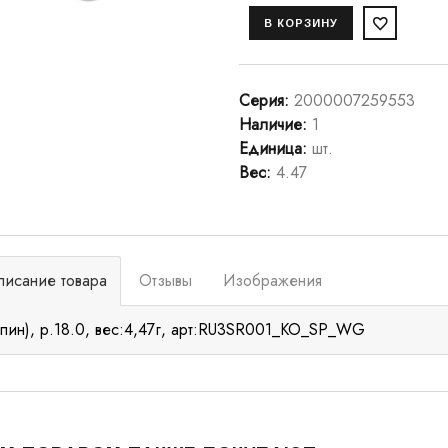
Серия
:
2000007259553
Наличие
:
1
Единица
:
шт.
Вес
:
4.47
писание товара
Отзывы
Изображения
пин), р.18.0, вес:4,47г, арт:RU3SR001_KO_SP_WG