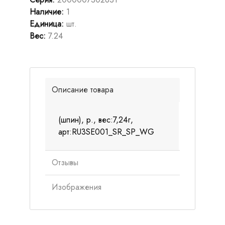
Наличие
:
1
Единица
:
шт.
Вес
:
7.24
Описание товара
(шпин), р., вес:7,24г,
арт:RU3SE001_SR_SP_WG
Отзывы
Изображения