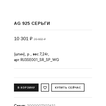
AG 925 СЕРЬГИ
10 301 ₽
20 602 ₽
(шпин), р., вес:7,24г,
арт:RU3SE001_SR_SP_WG
Серия
:
2000007302631