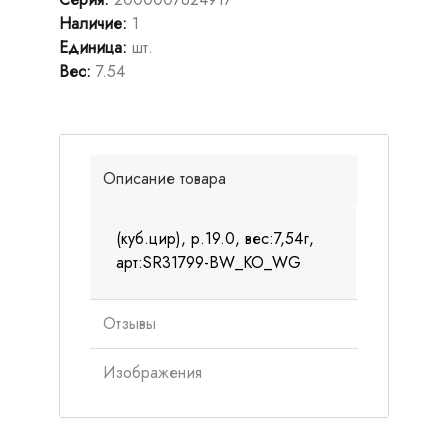
Наличие
:
1
Единица
:
шт.
Вес
:
7.54
Описание товара
(куб.цир), р.19.0, вес:7,54г,
арт:SR31799-BW_KO_WG
Отзывы
Изображения