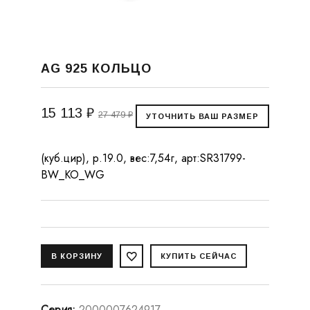
AG 925 КОЛЬЦО
15 113 ₽
27 479 ₽
(куб.цир), р.19.0, вес:7,54г, арт:SR31799-
BW_KO_WG
Серия
:
2000007624917