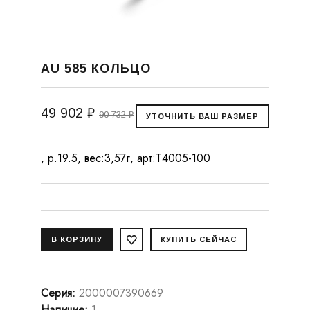
AU 585 КОЛЬЦО
49 902 ₽
90 732 ₽
, р.19.5, вес:3,57г, арт:Т4005-100
Серия
:
2000007390669
Наличие
:
1