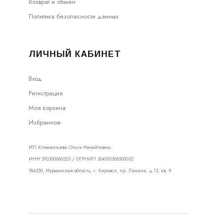
Возврат и обмен
Политика безопасности данных
ЛИЧНЫЙ КАБИНЕТ
Вход
Регистрация
Моя корзина
Избранное
ИП Клементьева Ольга Михайловна.
ИНН 510300060353 / ОГРНИП 304510306500032
184250, Мурманская область, г. Кировск, пр. Ленина, д.13, кв. 9