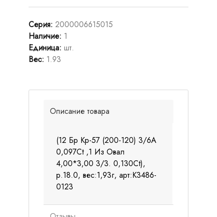
Серия
:
2000006615015
Наличие
:
1
Единица
:
шт.
Вес
:
1.93
Описание товара
(12 Бр Кр-57 (200-120) 3/6А
0,097Ct ,1 Из Овал
4,00*3,00 3/3. 0,130Ct),
р.18.0, вес:1,93г, арт:К3486-
0123
Отзывы