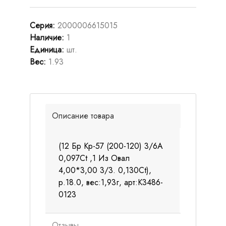
Серия
:
2000006615015
Наличие
:
1
Единица
:
шт.
Вес
:
1.93
Описание товара
(12 Бр Кр-57 (200-120) 3/6А
0,097Ct ,1 Из Овал
4,00*3,00 3/3. 0,130Ct),
р.18.0, вес:1,93г, арт:К3486-
0123
Отзывы