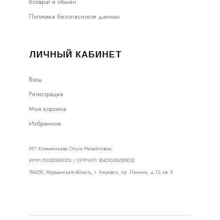
Возврат и обмен
Политика безопасности данных
ЛИЧНЫЙ КАБИНЕТ
Вход
Регистрация
Моя корзина
Избранное
ИП Клементьева Ольга Михайловна.
ИНН 510300060353 / ОГРНИП 304510306500032
184250, Мурманская область, г. Кировск, пр. Ленина, д.13, кв. 9