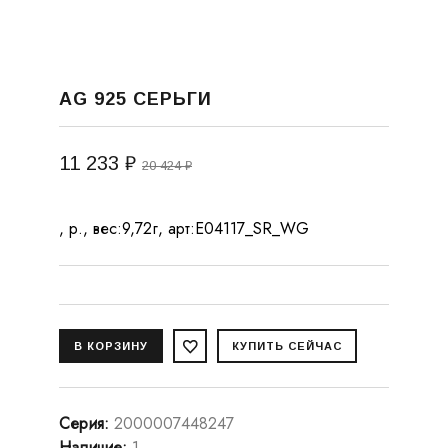
AG 925 СЕРЬГИ
11 233 ₽
20 424 ₽
, р., вес:9,72г, арт:E04117_SR_WG
Серия
:
2000007448247
Наличие
:
1