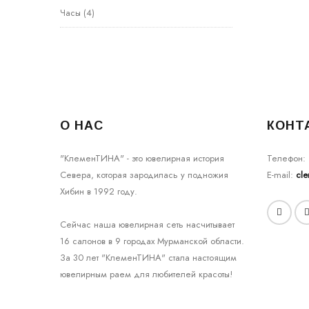
Часы
(4)
О НАС
КОНТ
"КлеменТИНА" - это ювелирная история
Телефон:
Севера, которая зародилась у подножия
E-mail:
cl
Хибин в 1992 году.
Сейчас наша ювелирная сеть насчитывает
16 салонов в 9 городах Мурманской области.
За 30 лет "КлеменТИНА" стала настоящим
ювелирным раем для любителей красоты!