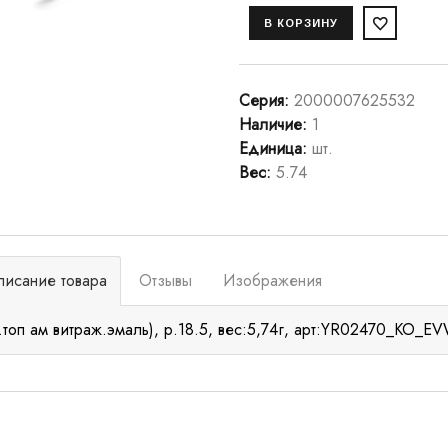
Серия
:
2000007625532
Наличие
:
1
Единица
:
шт.
Вес
:
5.74
писание товара
Отзывы
Изображения
.топ ам витраж.эмаль), р.18.5, вес:5,74г, арт:YR02470_KO