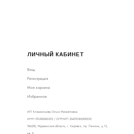
ЛИЧНЫЙ КАБИНЕТ
Вход
Регистрация
Моя корзина
Избранное
ИП Клементьева Ольга Михайловна.
ИНН 510300060353 / ОГРНИП 304510306500032
184250, Мурманская область, г. Кировск, пр. Ленина, д.13,
кв. 9