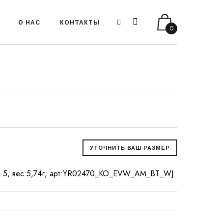
О НАС
КОНТАКТЫ
0
.18.5, вес:5,74г, арт:YR02470_KO_EVW_AM_BT_WJ