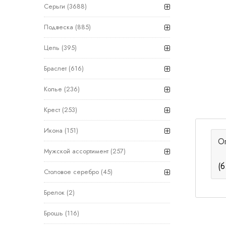
Серьги
(3688)
Подвеска
(885)
Цепь
(395)
Браслет
(616)
Колье
(236)
Крест
(253)
Икона
(151)
О
Мужской ассортимент
(257)
(б
Столовое серебро
(45)
Брелок
(2)
Брошь
(116)