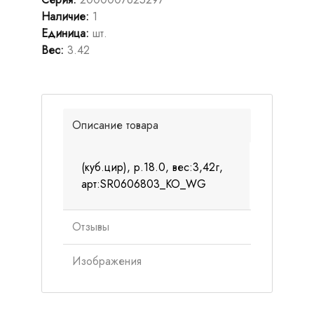
Наличие
:
1
Единица
:
шт.
Вес
:
3.42
Описание товара
(куб.цир), р.18.0, вес:3,42г,
арт:SR0606803_KO_WG
Отзывы
Изображения