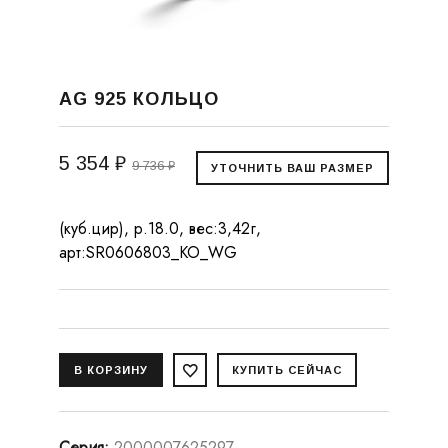
AG 925 КОЛЬЦО
5 354 ₽
9 736 ₽
(куб.цир), р.18.0, вес:3,42г,
арт:SR0606803_KO_WG
Серия
:
2000007625297