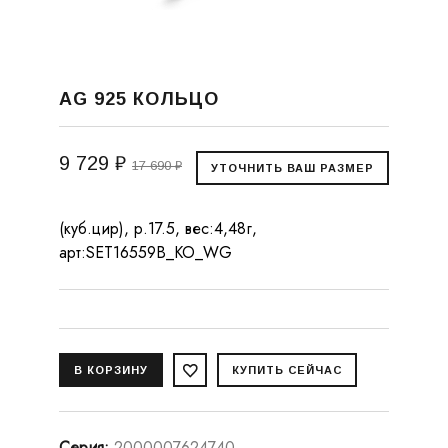
AG 925 КОЛЬЦО
9 729 ₽
17 690 ₽
(куб.цир), р.17.5, вес:4,48г,
арт:SET16559B_KO_WG
Серия
:
2000007624740