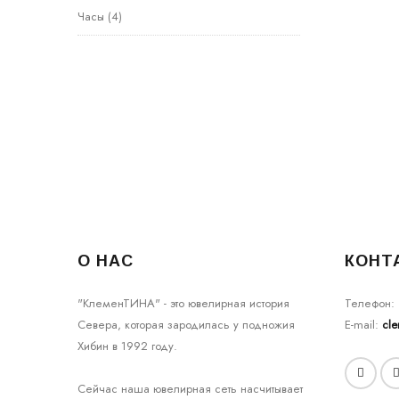
Часы
(4)
О НАС
КОНТ
"КлеменТИНА" - это ювелирная история
Телефон:
Севера, которая зародилась у подножия
E-mail:
cl
Хибин в 1992 году.
Сейчас наша ювелирная сеть насчитывает