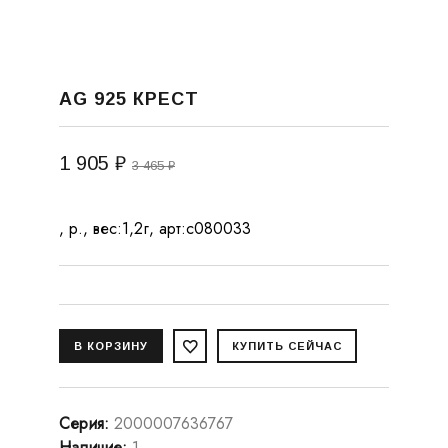
AG 925 КРЕСТ
1 905 ₽
3 465 ₽
, р., вес:1,2г, арт:с080033
Серия
:
2000007636767
Наличие
:
1