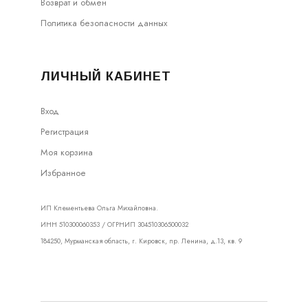
Возврат и обмен
Политика безопасности данных
ЛИЧНЫЙ КАБИНЕТ
Вход
Регистрация
Моя корзина
Избранное
ИП Клементьева Ольга Михайловна.
ИНН 510300060353 / ОГРНИП 304510306500032
184250, Мурманская область, г. Кировск, пр. Ленина, д.13, кв. 9