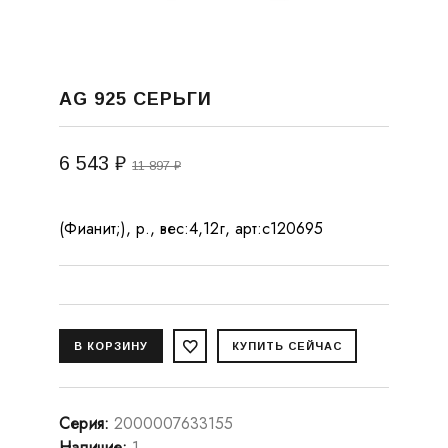
AG 925 СЕРЬГИ
6 543 ₽
11 897 ₽
(Фианит;), р., вес:4,12г, арт:с120695
Серия
:
2000007633155
Наличие
:
1