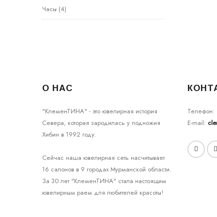
Часы
(4)
О НАС
КОНТ
"КлеменТИНА" - это ювелирная история
Телефон:
Севера, которая зародилась у подножия
E-mail:
cl
Хибин в 1992 году.
Сейчас наша ювелирная сеть насчитывает
16 салонов в 9 городах Мурманской области.
За 30 лет "КлеменТИНА" стала настоящим
ювелирным раем для любителей красоты!