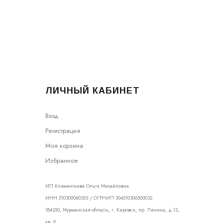
ЛИЧНЫЙ КАБИНЕТ
Вход
Регистрация
Моя корзина
Избранное
ИП Клементьева Ольга Михайловна.
ИНН 510300060353 / ОГРНИП 304510306500032
184250, Мурманская область, г. Кировск, пр. Ленина, д.13,
кв. 9