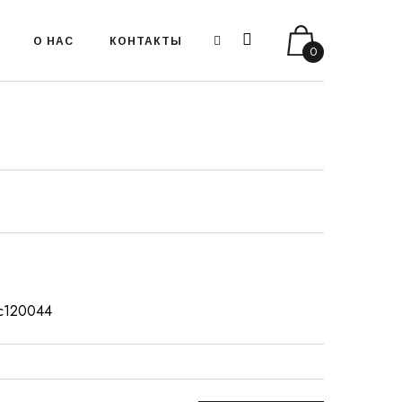
О НАС
КОНТАКТЫ
0
т:с120044