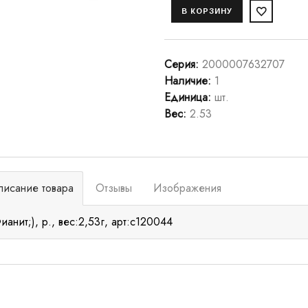
Серия
:
2000007632707
Наличие
:
1
Единица
:
шт.
Вес
:
2.53
писание товара
Отзывы
Изображения
ианит;), р., вес:2,53г, арт:с120044