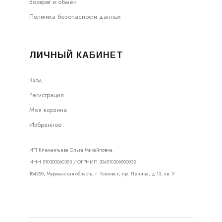
Возврат и обмен
Политика безопасности данных
ЛИЧНЫЙ КАБИНЕТ
Вход
Регистрация
Моя корзина
Избранное
ИП Клементьева Ольга Михайловна.
ИНН 510300060353 / ОГРНИП 304510306500032
184250, Мурманская область, г. Кировск, пр. Ленина, д.13, кв. 9