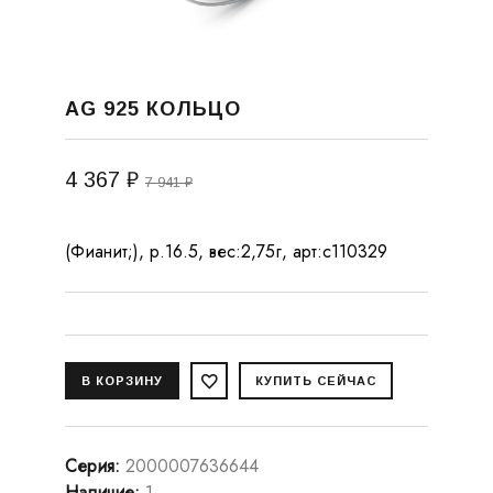
AG 925 КОЛЬЦО
4 367 ₽
7 941 ₽
(Фианит;), р.16.5, вес:2,75г, арт:с110329
Серия
:
2000007636644
Наличие
:
1