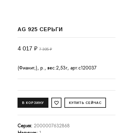
AG 925 СЕРЬГИ
4 017 ₽
7 305 ₽
(Фианит;), р., вес:2,53г, арт:с120037
Серия
:
2000007632868
Наличие
:
1