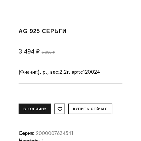
AG 925 СЕРЬГИ
3 494 ₽
6 353 ₽
(Фианит;), р., вес:2,2г, арт:с120024
Серия
:
2000007634541
Наличие
:
1