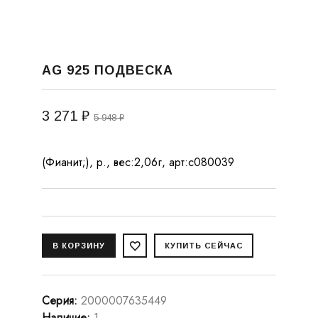
AG 925 ПОДВЕСКА
3 271 ₽
5 948 ₽
(Фианит;), р., вес:2,06г, арт:с080039
Серия
:
2000007635449
Наличие
:
1