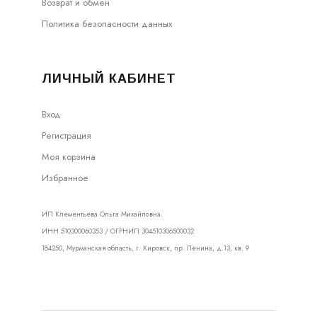
Возврат и обмен
Политика безопасности данных
ЛИЧНЫЙ КАБИНЕТ
Вход
Регистрация
Моя корзина
Избранное
ИП Клементьева Ольга Михайловна.
ИНН 510300060353 / ОГРНИП 304510306500032
184250, Мурманская область, г. Кировск, пр. Ленина, д.13, кв. 9