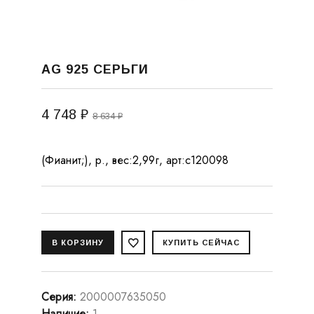
AG 925 СЕРЬГИ
4 748 ₽
8 634 ₽
(Фианит;), р., вес:2,99г, арт:с120098
Серия
:
2000007635050
Наличие
:
1