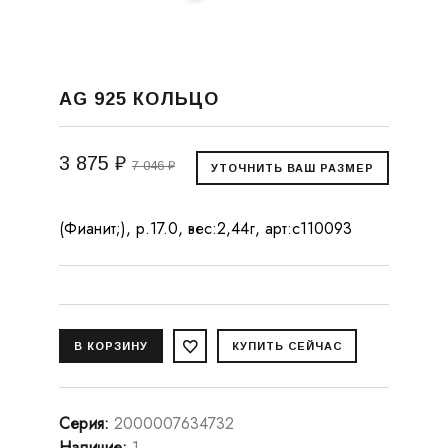
AG 925 КОЛЬЦО
3 875 ₽
7 046 ₽
(Фианит;), р.17.0, вес:2,44г, арт:с110093
Серия
:
2000007634732
Наличие
:
1