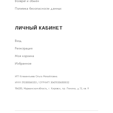
Возврат и обмен
Политика безопасности данных
ЛИЧНЫЙ КАБИНЕТ
Вход
Регистрация
Моя корзина
Избранное
ИП Клементьева Ольга Михайловна.
ИНН 510300060353 / ОГРНИП 304510306500032
184250, Мурманская область, г. Кировск, пр. Ленина, д.13, кв. 9