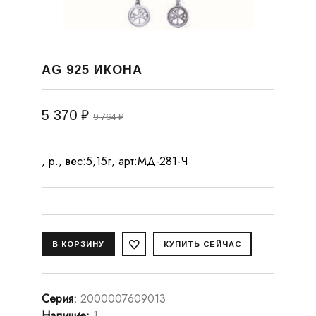
AG 925 ИКОНА
5 370 ₽
9 764 ₽
, р., вес:5,15г, арт:МД-281-Ч
Серия
:
2000007609013
Наличие
:
1