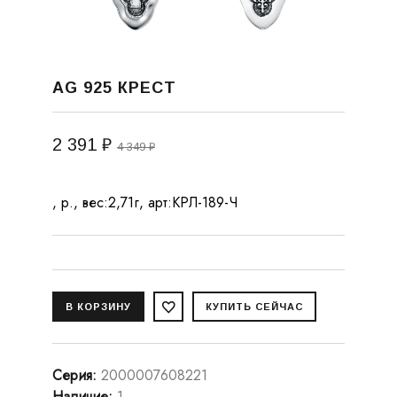
AG 925 КРЕСТ
2 391 ₽
4 349 ₽
, р., вес:2,71г, арт:КРЛ-189-Ч
Серия
:
2000007608221
Наличие
:
1