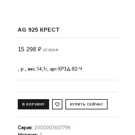
AG 925 КРЕСТ
15 298 ₽
27 816 ₽
, р., вес:14,1г, арт:КР3Д-82-Ч
Серия
:
2000007607798
Наличие
:
1