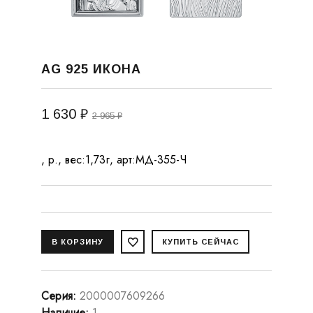
AG 925 ИКОНА
1 630 ₽
2 965 ₽
, р., вес:1,73г, арт:МД-355-Ч
Серия
:
2000007609266
Наличие
:
1