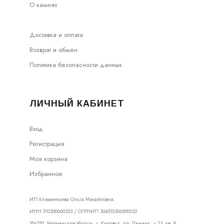
О камнях
Доставка и оплата
Возврат и обмен
Политика безопасности данных
ЛИЧНЫЙ КАБИНЕТ
Вход
Регистрация
Моя корзина
Избранное
ИП Клементьева Ольга Михайловна.
ИНН 510300060353 / ОГРНИП 304510306500032
184250, Мурманская область, г. Кировск, пр. Ленина, д.13, кв. 9