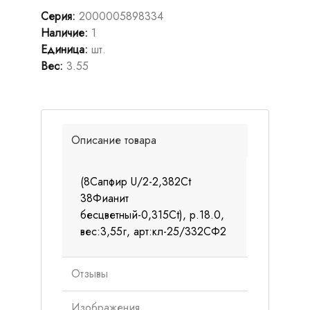
Серия
:
2000005898334
Наличие
:
1
Единица
:
шт.
Вес
:
3.55
Описание товара
(8Сапфир U/2-2,382Ct
38Фианит
бесцветный-0,315Ct), р.18.0,
вес:3,55г, арт:кл-25/332СФ2
Отзывы
Изображения