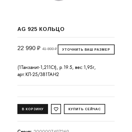
AG 925 КОЛЬЦО
22 990 ₽
41 800 ₽
(1Танзанит-1,211Ct), р.19.5, вес:1,95г,
арт:КЛ-25/381ТАН2
Серия
:
2000007497269