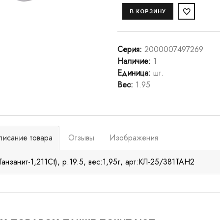
Серия
:
2000007497269
Наличие
:
1
Единица
:
шт.
Вес
:
1.95
писание товара
Отзывы
Изображения
Танзанит-1,211Ct), р.19.5, вес:1,95г, арт:КЛ-25/381ТАН2