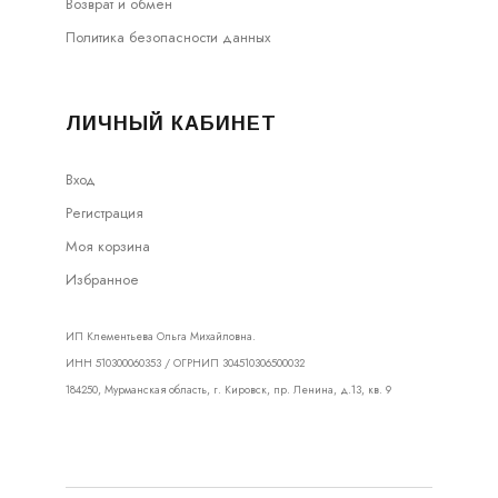
Возврат и обмен
Политика безопасности данных
ЛИЧНЫЙ КАБИНЕТ
Вход
Регистрация
Моя корзина
Избранное
ИП Клементьева Ольга Михайловна.
ИНН 510300060353 / ОГРНИП 304510306500032
184250, Мурманская область, г. Кировск, пр. Ленина, д.13, кв. 9