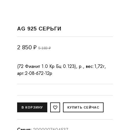
AG 925 СЕРЬГИ
2 850 ₽
5 183 ₽
(72 Фианит 1.0 Кр Бц 0.123), р., вес:1,72г,
арт:2-08-672-12р
Серия
:
2000007604537