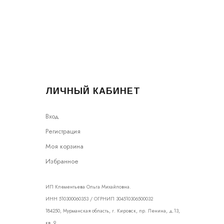
ЛИЧНЫЙ КАБИНЕТ
Вход
Регистрация
Моя корзина
Избранное
ИП Клементьева Ольга Михайловна.
ИНН 510300060353 / ОГРНИП 304510306500032
184250, Мурманская область, г. Кировск, пр. Ленина, д.13,
кв. 9