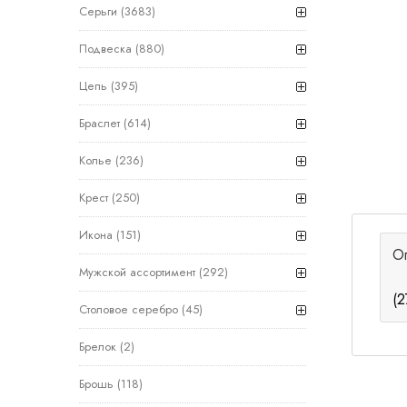
Серьги
(3683)
Подвеска
(880)
Цепь
(395)
Браслет
(614)
Колье
(236)
Крест
(250)
Икона
(151)
О
Мужской ассортимент
(292)
(2
Столовое серебро
(45)
Брелок
(2)
Брошь
(118)