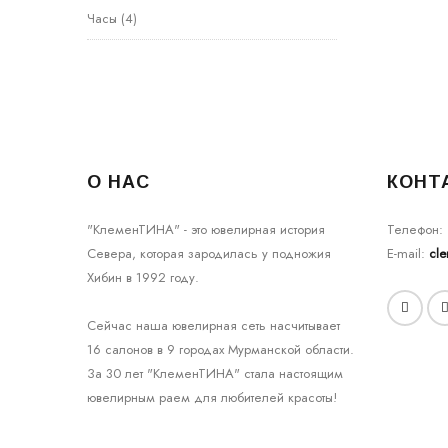
Часы
(4)
О НАС
КОНТ
"КлеменТИНА" - это ювелирная история
Телефон:
Севера, которая зародилась у подножия
E-mail:
cl
Хибин в 1992 году.
Сейчас наша ювелирная сеть насчитывает
16 салонов в 9 городах Мурманской области.
За 30 лет "КлеменТИНА" стала настоящим
ювелирным раем для любителей красоты!