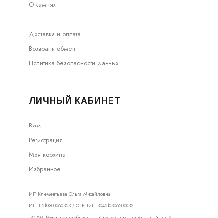
О камнях
Доставка и оплата
Возврат и обмен
Политика безопасности данных
ЛИЧНЫЙ КАБИНЕТ
Вход
Регистрация
Моя корзина
Избранное
ИП Клементьева Ольга Михайловна.
ИНН 510300060353 / ОГРНИП 304510306500032
184250, Мурманская область, г. Кировск, пр. Ленина, д.13, кв. 9