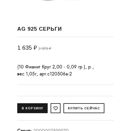
AG 925 СЕРЬГИ
1 635 ₽
2 973 ₽
(10 Фианит Круг 2,00 - 0,09 гр.), р.,
вес:1,05г, арт:с120506а-2
Серия
:
2000007599970