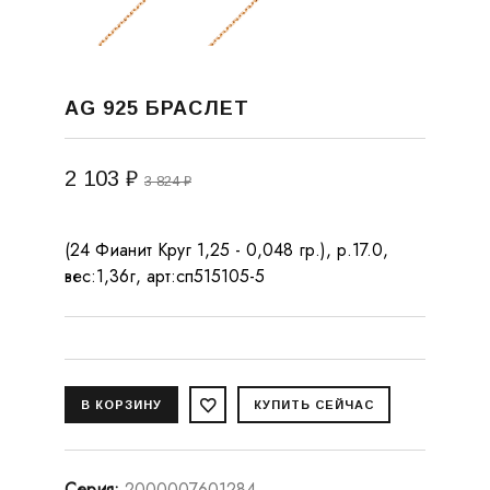
AG 925 БРАСЛЕТ
2 103 ₽
3 824 ₽
(24 Фианит Круг 1,25 - 0,048 гр.), р.17.0,
вес:1,36г, арт:сп515105-5
Серия
:
2000007601284