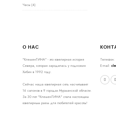
Часы
(4)
О НАС
КОНТ
"КлеменТИНА" - это ювелирная история
Телефон:
Севера, которая зародилась у подножия
E-mail:
cl
Хибин в 1992 году.
Сейчас наша ювелирная сеть насчитывает
16 салонов в 9 городах Мурманской области.
За 30 лет "КлеменТИНА" стала настоящим
ювелирным раем для любителей красоты!