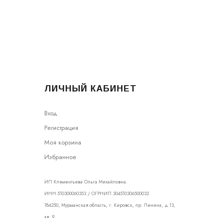
ЛИЧНЫЙ КАБИНЕТ
Вход
Регистрация
Моя корзина
Избранное
ИП Клементьева Ольга Михайловна.
ИНН 510300060353 / ОГРНИП 304510306500032
184250, Мурманская область, г. Кировск, пр. Ленина, д.13,
кв. 9