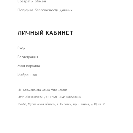
Возврат и обмен
Политика безопасности данных
ЛИЧНЫЙ КАБИНЕТ
Вход
Регистрация
Моя корзина
Избранное
ИП Клементьева Ольга Михайловна.
ИНН 510300060353 / ОГРНИП 304510306500032
184250, Мурманская область, г. Кировск, пр. Ленина, д.13, кв. 9