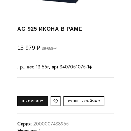
AG 925 ИКОНА В РАМЕ
15 979 ₽
29 053 ₽
, р., вес:13,56г, арт:3407051075-1ф
Серия
:
2000007438965
Наличие
:
1