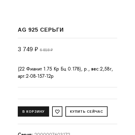
AG 925 СЕРЬГИ
3 749 ₽
6 818 ₽
(22 Фианит 1.75 Кр Бц 0.178), р., вес:2,58г,
арт:2-08-157-12р
Серия
:
2000007603172